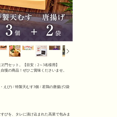
ヱ門セット。【目安：2～3名様用】
た自慢の商品！ぜひご賞味くださいませ。
・えび) / 特製天むす3個 / 若鶏の唐揚げ2袋
むすびを、タレに漬け込まれた高菜で包みま