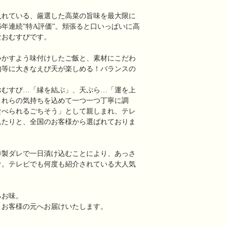
入れている、厳選した高菜の旨味を最大限に
6年連続”特A評価”。頬張ると口いっぱいに高
なおむすびです。
いかすよう味付けしたご飯と、素材にこだわ
均等に大きなえび天が楽しめる！バランスの
おむすび…「縁を結ぶ」、天ぷら…「運を上
これらの気持ちを込めて一つ一つ丁寧に調
食べられるごちそう」として親しまれ、テレ
れたりと、全国のお客様から選ばれておりま
特製ダレで一日漬け込むことにより、あっさ
け。テレビでも何度も紹介されている大人気
。
るお味。
、お客様の元へお届けいたします。