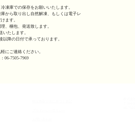
・冷凍庫での保存をお願いいたします。
凍庫から取り出し自然解凍、もしくは電子レ
だけます。
調理、梱包、発送致します。
送いたします。
後以降の日付で承っております。
気軽にご連絡ください。
l：06-7505-7969
株式会
特定商取引法に基づく表記
〒564
06‐750
プライバシーポリシー
お問い合わせ