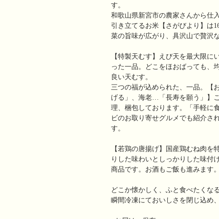
す。
和歌山県新宮市の農家さんから仕
引き立てるお米【さがびより】は1
菜の旨味が広がり、具沢山で贅沢
【特製天むす】えび天を最大限に
った一品。どこをほおばっても、
良い天むす。
三つの福が込められた、一品。【
げる」、海老…「長寿を願う」】
理、梱包しております。「手軽に
ビのお取り寄せグルメでも紹介さ
す。
【若鶏の唐揚げ】国産鶏むね肉を
りした味わいとしっかりした味付
商品です。お酒もご飯も進みます
どこか懐かしく、ふと食べたくな
瞬間冷凍にておいしさを閉じ込め