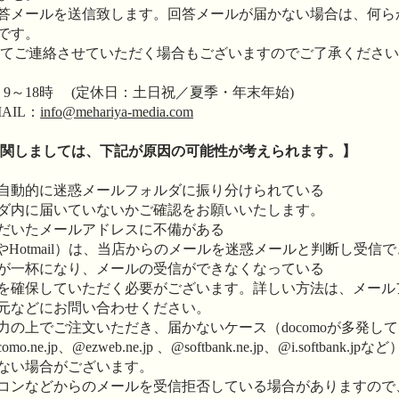
答メールを送信致します。回答メールが届かない場合は、何ら
です。
にてご連絡させていただく場合もございますのでご了承くださ
 9～18時 (定休日：土日祝／夏季・年末年始)
IL：
info@mehariya-media.com
に関しましては、下記が原因の可能性が考えられます。】
自動的に迷惑メールフォルダに振り分けられている
ダ内に届いていないかご確認をお願いいたします。
だいたメールアドレスに不備がある
o!やHotmail）は、当店からのメールを迷惑メールと判断し受
が一杯になり、メールの受信ができなくなっている
を確保していただく必要がございます。詳しい方法は、メール
元などにお問い合わせください。
の上でご注文いただき、届かないケース（docomoが多発し
e.jp、@ezweb.ne.jp 、@softbank.ne.jp、@i.softban
ない場合がございます。
ンなどからのメールを受信拒否している場合がありますので