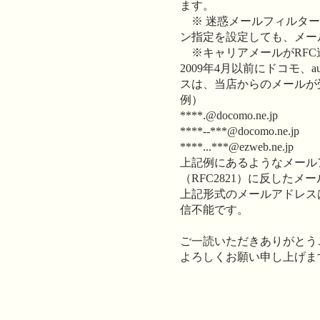
ます。
※ 迷惑メールフィルター
ン指定を設定しても、メー
※キャリアメールがRFC
2009年4月以前にドコモ
スは、当店からのメールが
例）
****.@docomo.ne.jp
****--***@docomo.ne.jp
****...***@ezweb.ne.jp
上記例にあるようなメール
（RFC2821）に反したメ
上記形式のメールアドレス
信不能です。
ご一読いただきありがとう
よろしくお願い申し上げま